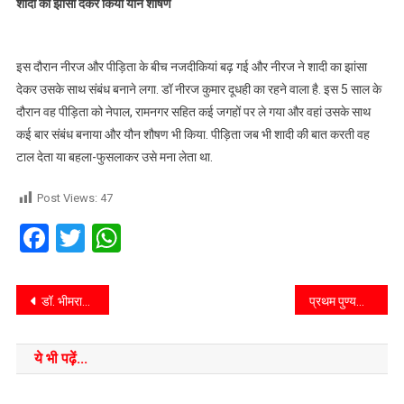
शादी का झांसा देकर किया यौन शोषण
इस दौरान नीरज और पीड़िता के बीच नजदीकियां बढ़ गई और नीरज ने शादी का झांसा
देकर उसके साथ संबंध बनाने लगा. डॉ नीरज कुमार दूधही का रहने वाला है. इस 5 साल के
दौरान वह पीड़िता को नेपाल, रामनगर सहित कई जगहों पर ले गया और वहां उसके साथ
कई बार संबंध बनाया और यौन शौषण भी किया. पीड़िता जब भी शादी की बात करती वह
टाल देता या बहला-फुसलाकर उसे मना लेता था.
Post Views:
47
Facebook
Twitter
WhatsApp
डॉ. भीमराव अंबेडकर आवासीय विद्यालय पोखरैरा में भव्य वार्षिकोत्सव का आयोजन
प्रथम पुण्यतिथि पर याद किए गए अधिवक्ता स्व कमलेश प्रसाद सिंह। श्रद्धांजलि अर्पित कर किया नमन।
ये भी पढ़ें...