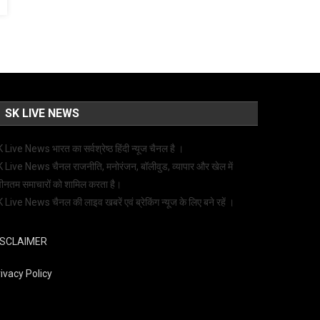
SK LIVE NEWS
 Live News भारत का सर्वश्रेष्ठ हिंदी न्‍यूज चैनल है ।
 Live News चैनल राजनीति, मनोरंजन, बॉलीवुड, व्यापार और खेल में
ीनतम समाचारों को शामिल करता है।
 Live News चैनल की लाइव खबरें एवं ब्रेकिंग न्यूज के लिए बने रहें ।
ISCLAIMER
ivacy Policy