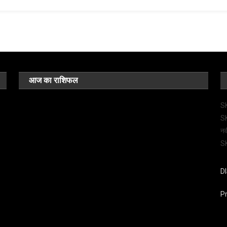
आज का राशिफल
SK
SK
नव
SK
D
Pr