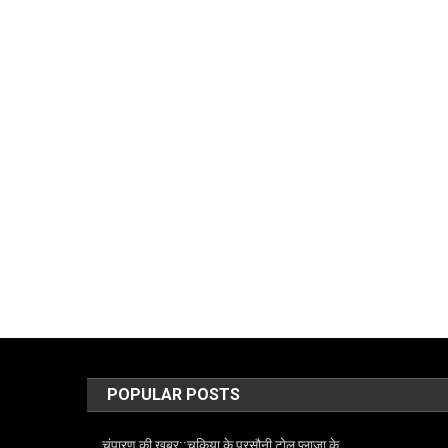
POPULAR POSTS
चंपारण की खबर::चकिया के परसौनी टोल प्लाजा के