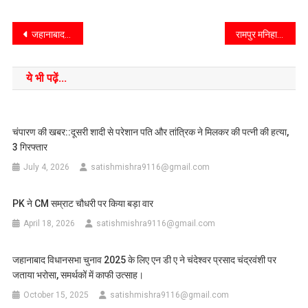
जहानाबाद के राजा बाजार में दो गुटों की बीच चली ताबड़तोड़ गोली बारी से मचा अफरातफरी।
रामपुर मनिहारान/सहारनपुर/उप्र/रविवार को एसडीएम डॉ. पूर्वा ने दिल्ली- यमुनोत्री हाईवे पर अवैध खनन और ओवरलोडिंग का एक डंपरको पकड़ा।
ये भी पढ़ें...
चंपारण की खबर::दूसरी शादी से परेशान पति और तांत्रिक ने मिलकर की पत्नी की हत्या,
3 गिरफ्तार
July 4, 2026
satishmishra9116@gmail.com
PK ने CM सम्राट चौधरी पर किया बड़ा वार
April 18, 2026
satishmishra9116@gmail.com
जहानाबाद विधानसभा चुनाव 2025 के लिए एन डी ए ने चंदेश्वर प्रसाद चंद्रवंशी पर
जताया भरोसा, समर्थकों में काफी उत्साह।
October 15, 2025
satishmishra9116@gmail.com