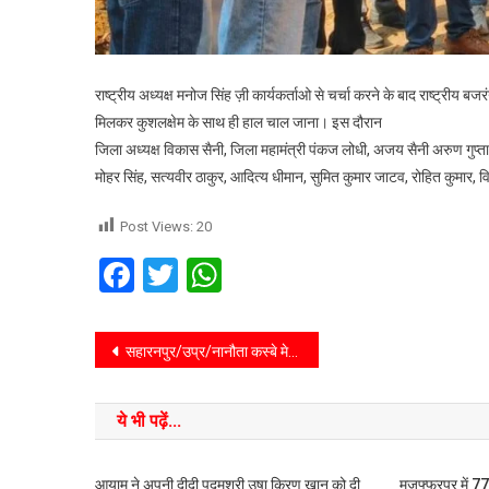
राष्ट्रीय अध्यक्ष मनोज सिंह ज़ी कार्यकर्ताओ से चर्चा करने के बाद राष्ट्रीय 
मिलकर कुशलक्षेम के साथ ही हाल चाल जाना। इस दौरान
जिला अध्यक्ष विकास सैनी, जिला महामंत्री पंकज लोधी, अजय सैनी अरुण गुप्ता, र
मोहर सिंह, सत्यवीर ठाकुर, आदित्य धीमान, सुमित कुमार जाटव, रोहित कुमार, 
Post Views:
20
Facebook
Twitter
WhatsApp
सहारनपुर/उप्र/नानौता कस्बे मे सैनी समाज की एक बैठक आयोजित की गई। इस बैठक मे आगामी 3 जनवरी को माता सावित्री बाई फुले की जयंती मनाने और प्रतिभा सम्मान समारोह आयोजित करने पर विचार-विमर्श किया गया।
ये भी पढ़ें...
आयाम ने अपनी दीदी पद्मश्री उषा किरण खान को दी
मुजफ्फरपुर में 7