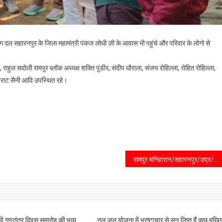
बजरंग दल सहारनपुर के जिला महामंत्री पंकज लोधी ज़ी के आवास भी पहुंचे और परिवार के लोगो से
ाहुल सदोली रामपुर ब्लॉक अध्यक्ष शक्ति पुंडीर, संदीप धौराला, संजय रोहिल्ला, रोहित रोहिल्ला,
विराट सैनी आदि उपस्थित रहे।
रामपुर मनिहारान/सहारनपुर/उप्र/ब्रह्माकुमारी ईश्वरीय विश्वविद्यालय में स्नेह मिलन कार्यक्रम का आयोजन किया गया जिसमें वक्ताओं ने क्रोध से होने वाले नकारात्मक परिणाम के बारे में विस्तार से जानकारी दी।
7वें गणतंत्र दिवस समारोह की भव्य
नल जल योजना में भ्रष्टाचार से सन लिप्त हैं कुछ मुखि