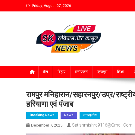
Friday, August 07, 2026
देश
बिहार
मनोरंजन
क्राइम
शिक्षा
आ
रामपुर मनिहारान/सहारनपुर/उप्र/राष्ट्रीय
हरियाणा एवं पंजाब
Breaking News
News
उत्तरप्रदेश
Satishmishra9116@gmail.com
December 7, 2025