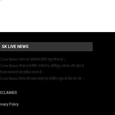
SK LIVE NEWS
 Live News भारत का सर्वश्रेष्ठ हिंदी न्‍यूज चैनल है ।
 Live News चैनल राजनीति, मनोरंजन, बॉलीवुड, व्यापार और खेल में
ीनतम समाचारों को शामिल करता है।
 Live News चैनल की लाइव खबरें एवं ब्रेकिंग न्यूज के लिए बने रहें ।
ISCLAIMER
ivacy Policy