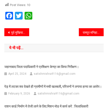
Post Views:
10
Facebook
Twitter
WhatsApp
पूर्व मुखिया स्व मालती देवी के आठवीं पुण्यतिथि पर की गई श्रद्धांजलि अर्पित।
रामपुर मनिहारान/सहारनपुर/उप्र/सरकारी गाड़ियों के बजाय जन-परिवहन का सहारा लेंगे राज्य मंत्री
ये भी पढ़ें...
जहानाबाद जिला पदाधिकारी ने प्रशिक्षण केन्द्र का किया निरीक्षण।
April 25, 2024
satishmishra9116@gmail.com
पेड़ में लटका शव देखते ही ग्रामीणों में मची खलबली, परिजनों ने लगाया हत्या का आरोप।
February 9, 2026
satishmishra9116@gmail.com
राशन कार्ड निर्माण में तेजी लाने के लिए मिशन मोड में कार्य करें : जिलाधिकारी