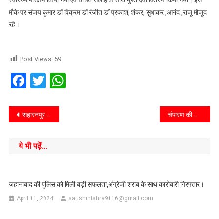
स्वास्थ्य परिक्षण किया गया एवं उचित सलाह के साथ मुफ्त दवा वितरण किया गया। इस
मौके पर संजय कुमार डॉ विक्रम डॉ रंजीत डॉ प्रकाश, शंकर, सुधाकर ,आनंद ,राजू मौजूद
रहे।
Post Views:
59
Facebook
Twitter
WhatsApp
सहारनपुर/उप्र/रामपुर मनिहारानकोतवाली क्षेत्र में कार व बाइक की टक्कर में बाइक सवार चार युवक गम्भीर रूप से घायल हो गए। घटना के बाद मौके पर एकत्रित ग्रामीणों ने घायलों को आनन फानन में जिला अस्पताल में भेजा। सूचना पर पहुंची पुलिस ने घटना की जानकारी लेकर कार को कब्जे में ले लिया।
चंपारण की खबर::लोकसभा चुनाव को लेकर 1885 भवन में बनाए गए जिले के सभी 3498 मतदान केंद्र : डीएम
ये भी पढ़ें...
जहानाबाद की पुलिस को मिली बड़ी सफलता,अ॑ग्रेजी शराब के साथ कारोबारी गिरफ्तार।
April 11, 2024
satishmishra9116@gmail.com