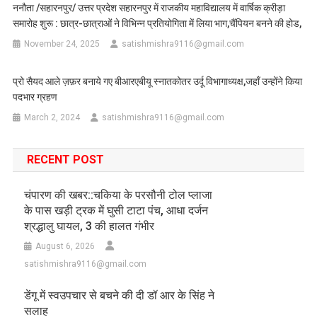
ननौता /सहारनपुर/ उत्तर प्रदेश सहारनपुर में राजकीय महाविद्यालय में वार्षिक क्रीड़ा
समारोह शुरू : छात्र-छात्राओं ने विभिन्न प्रतियोगिता में लिया भाग,चैंपियन बनने की होड,
November 24, 2025
satishmishra9116@gmail.com
प्रो सैयद आले ज़फ़र बनाये गए बीआरएबीयू स्नातकोतर उर्दू विभागाध्यक्ष,जहाँ उन्होंने किया
पदभार ग्रहण
March 2, 2024
satishmishra9116@gmail.com
RECENT POST
चंपारण की खबर::चकिया के परसौनी टोल प्लाजा
के पास खड़ी ट्रक में घुसी टाटा पंच, आधा दर्जन
श्रद्धालु घायल, 3 की हालत गंभीर
August 6, 2026
satishmishra9116@gmail.com
डेंगू में स्वउपचार से बचने की दी डॉ आर के सिंह ने
सलाह