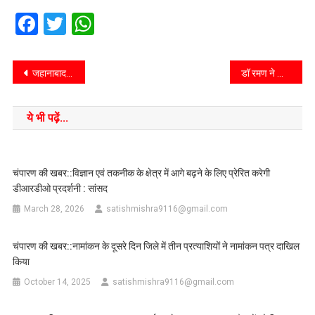
Facebook
Twitter
WhatsApp
जहानाबाद जिला पदाधिकारी ने घोषी विधान सभा क्षेत्र के विभिन्न मतदान के॑द्रो का किया निरीक्षण।
डॉ रमण ने किया 150वाँ स्वास्थ्य शिविर का आयोजन, 4 साल में 18000 ग्रामीणों का किया मुफ्त इलाज
ये भी पढ़ें...
चंपारण की खबर::विज्ञान एवं तकनीक के क्षेत्र में आगे बढ़ने के लिए प्रेरित करेगी
डीआरडीओ प्रदर्शनी : सांसद
March 28, 2026
satishmishra9116@gmail.com
चंपारण की खबर::नामांकन के दूसरे दिन जिले में तीन प्रत्याशियों ने नामांकन पत्र दाखिल
किया
October 14, 2025
satishmishra9116@gmail.com