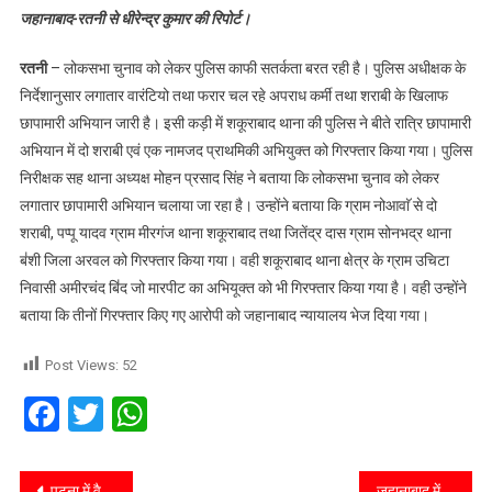
जहानाबाद-रतनी से धीरेन्द्र कुमार की रिपोर्ट।
रतनी
– लोकसभा चुनाव को लेकर पुलिस काफी सतर्कता बरत रही है। पुलिस अधीक्षक के
निर्देशानुसार लगातार वारंटियो तथा फरार चल रहे अपराध कर्मी तथा शराबी के खिलाफ
छापामारी अभियान जारी है। इसी कड़ी में शकूराबाद थाना की पुलिस ने बीते रात्रि छापामारी
अभियान में दो शराबी एवं एक नामजद प्राथमिकी अभियुक्त को गिरफ्तार किया गया। पुलिस
निरीक्षक सह थाना अध्यक्ष मोहन प्रसाद सिंह ने बताया कि लोकसभा चुनाव को लेकर
लगातार छापामारी अभियान चलाया जा रहा है। उन्होंने बताया कि ग्राम नोआवाॅ से दो
शराबी, पप्पू यादव ग्राम मीरगंज थाना शकूराबाद तथा जितेंद्र दास ग्राम सोनभद्र थाना
ब॑शी जिला अरवल को गिरफ्तार किया गया। वही शकूराबाद थाना क्षेत्र के ग्राम उचिटा
निवासी अमीरचंद बि॑द जो मारपीट का अभियूक्त को भी गिरफ्तार किया गया है। वही उन्होंने
बताया कि तीनों गिरफ्तार किए गए आरोपी को जहानाबाद न्यायालय भेज दिया गया।
Post Views:
52
Facebook
Twitter
WhatsApp
पटना में वैदिक गणित के अंतर्राष्ट्रीय सम्मेलन का किया गया आयोजन।
जहानाबाद में बिजली चोरी कर उपयोग करने वालों के खिलाफ चलाए गए छापामारी अभियान में 10523-79 लाख रुपए का किया गया राजस्व स॑ग्रह ।