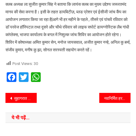
क्लब अध्यक्ष ला.सुजीत कुमार सिंह ने बताया कि लायंस क्लब का मुख्य उद्देश्य जरूरतमंद
मानव की सेवा करना है। इसी के तहत डायबिटीज़, ब्लड प्रेशर एवं ईसीजी जांच कैंप का
आयोजन लगातार किया जा रहा है|आगे भी हर महीने के पहले , तीसरे एवं पांचवें रविवार को
डॉ परवेज हॉस्पिटल तथा दूसरे और चौथे रविवार को लाइफ सपोर्ट डायग्नोस्टिक लैब गांधी
कांप्लेक्स, भाजपा कार्यालय के बगल में निशुल्क जांच शिविर का आयोजन होते रहेगा।
शिविर में कोषाध्यक्ष अमित कुमार सेन, मनोज जायसवाल, अजीत कुमार नन्हे, अनिल कु.बर्मा,
संजीव कुमार, मनीष कु.झा, सोनल सरस्वती सहयोग करते रहें।
Post Views:
30
Facebook
Twitter
WhatsApp
सुहागरात से पहले जमकर हुआ हंगामा, दुल्हन के पैरों तले खिसकी जमीन, क्या पता चला?
नवनिर्मित हरपुर थाना का अंचल निरीक्षक ने फीता काटकर किया उद्घाटन।
ये भी पढ़ें...