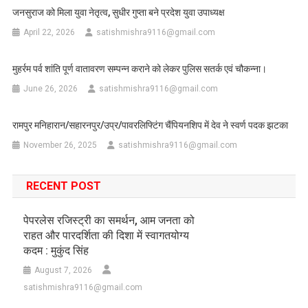
जनसुराज को मिला युवा नेतृत्व, सुधीर गुप्ता बने प्रदेश युवा उपाध्यक्ष
April 22, 2026
satishmishra9116@gmail.com
मुहर्रम पर्व शांति पूर्ण वातावरण सम्पन्न कराने को लेकर पुलिस सतर्क एवं चौकन्ना।
June 26, 2026
satishmishra9116@gmail.com
रामपुर मनिहारान/सहारनपुर/उप्र/पावरलिफ्टिंग चैंपियनशिप में देव ने स्वर्ण पदक झटका
November 26, 2025
satishmishra9116@gmail.com
RECENT POST
पेपरलेस रजिस्ट्री का समर्थन, आम जनता को
राहत और पारदर्शिता की दिशा में स्वागतयोग्य
कदम : मुकुंद सिंह
August 7, 2026
satishmishra9116@gmail.com