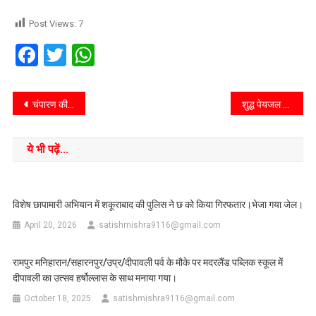
Post Views:
7
Facebook
Twitter
WhatsApp
चंपारण की खबर::देश की अत्याधुनिक रक्षा तकनीकों एवं उपकरणों के मॉडल की तीन दिवसीय प्रदर्शनी 15 से: सांसद
शुद्ध पेयजल की नियमित एवं निर्वाध आपूर्ति का अल्टीमेटम: 20 अप्रैल तक हर चापाकल एवं हर नल करें दुरूस्त, 23 अप्रैल को टीम गठित कर होगी जांच, दोषी पर होगी कड़ी कार्रवाई
ये भी पढ़ें...
विशेष छापामारी अभियान में शकूराबाद की पुलिस ने छ को किया गिरफतार।भेजा गया जेल।
April 20, 2026
satishmishra9116@gmail.com
रामपुर मनिहारान/सहारनपुर/उप्र/दीपावली पर्व के मौके पर मदरलैंड पब्लिक स्कूल में
दीपावली का उत्सव हर्षोल्लास के साथ मनाया गया।
October 18, 2025
satishmishra9116@gmail.com