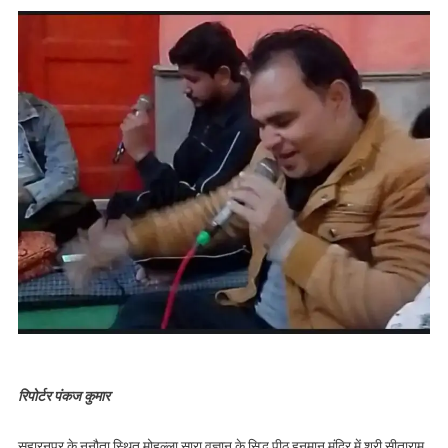
रिपोर्टर पंकज कुमार
सहारनपुर के ननौता स्थित मोहल्ला सारा वज्ञान के सिद्ध पीठ हनुमान मंदिर में श्री सीताराम