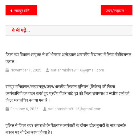
रामपुर मनिहारान/सहारनपुर/उप्र/कस्बे में चोरी की घटनाएं थमने का नाम नहीं ले रहीं।
उप्र/सहारनपुर मंडल की 19 चीनी मिलों पर बकाया है 755 करोड़ रुपये का भुगतान
ये भी पढ़ें...
जिला उप विकास आयुक्त ने डॉ भीमराव अम्बेडकर आवासीय विद्यालय में लिया मोटीवेशनल
क्लास।
November 1, 2025
satishmishra9116@gmail.com
रामपुर मनिहारान/सहारनपुर/उप्र/भारतीय किसान यूनियन (टिकैत) की जिला
कार्यकारिणी का गठन करते हुए प्रदीप पँवार घाटे ड़ा को जिला उपाध्यक्ष व सतीश शर्मा को
जिला महासचिव बनाया गया है।
February 6, 2026
satishmishra9116@gmail.com
पुलिस ने जिला बदर अपराधी के खिलाफ कार्यवाही के दौरान ढोल मुनादी के साथ उसके
मकान पर नोटिस चस्पा किया है।