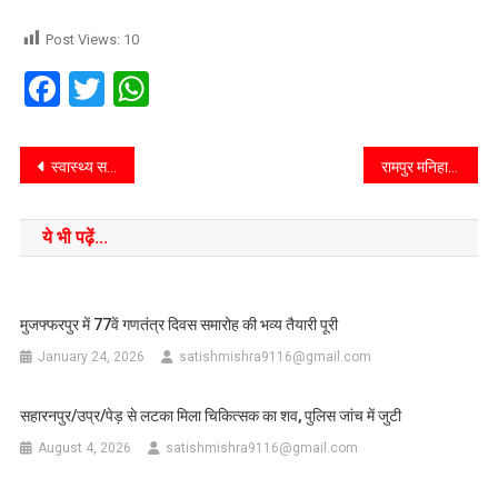
Post Views:
10
Facebook
Twitter
WhatsApp
स्वास्थ्य सहित अन्य योजनाओं का लाभ लेने को लेकर रोगी हितधारक मंच के सदस्य हुए प्रशिक्षित
रामपुर मनिहारान/सहारनपुर/उप्र/शासन के मिशन शक्ति नारी सशक्तिकरण अभियान के अंतर्गत मदरलैंड पब्लिक स्कूल में आयोजित मिशन शक्ति कार्यक्रम में पुलिस ने बच्चों को सुरक्षा हेतु हैल्पलाईन नम्बरों की जानकारी दी।
ये भी पढ़ें...
मुजफ्फरपुर में 77वें गणतंत्र दिवस समारोह की भव्य तैयारी पूरी
January 24, 2026
satishmishra9116@gmail.com
सहारनपुर/उप्र/पेड़ से लटका मिला चिकित्सक का शव, पुलिस जांच में जुटी
August 4, 2026
satishmishra9116@gmail.com