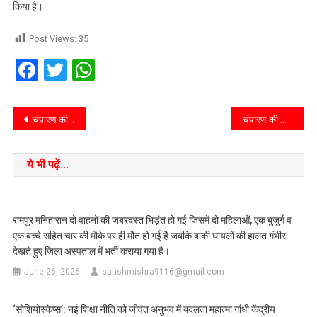
किया है।
Post Views:
35
Facebook
Twitter
WhatsApp
चंपारण की खबर::मोतिहारी एवं शिवहर लोकसभा निर्वाचन के लिए 29 को जारी होगी अधिसूचना : डीएम
चंपारण की खबर::बगहा का कुख्यात वांटेड अपराधी पहाड़पुर में गिरफ्तार
ये भी पढ़ें...
रामपुर मनिहारान दो वाहनों की जबरदस्त भिड़ंत हो गई जिसमें दो महिलाओं, एक बुजुर्ग व
एक बच्चे सहित चार की मौके पर ही मौत हो गई है जबकि बाकी घायलों की हालत गंभीर
देखते हुए जिला अस्पताल में भर्ती कराया गया है।
June 26, 2026
satishmishra9116@gmail.com
‘सोशियोस्केप्स’: नई शिक्षा नीति को जीवंत अनुभव में बदलता महात्मा गांधी केंद्रीय