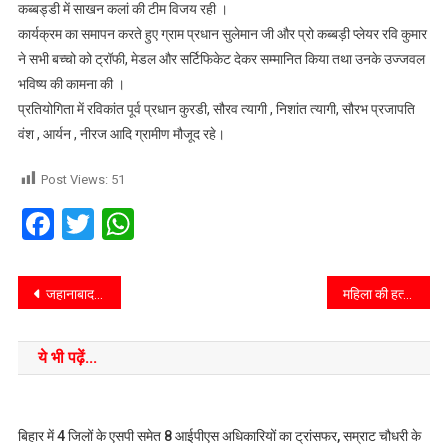
कब्बड्डी में साखन कलां की टीम विजय रही ।
कार्यक्रम का समापन करते हुए ग्राम प्रधान सुलेमान जी और प्रो कब्बड़ी प्लेयर रवि कुमार
ने सभी बच्चो को ट्रॉफी, मेडल और सर्टिफिकेट देकर सम्मानित किया तथा उनके उज्जवल
भविष्य की कामना की ।
प्रतियोगिता में रविकांत पूर्व प्रधान कुरडी, सौरव त्यागी , निशांत त्यागी, सौरभ प्रजापति
वंश , आर्यन , नीरज आदि ग्रामीण मौजूद रहे।
Post Views:
51
Facebook
Twitter
WhatsApp
जहानाबाद जिला पदाधिकारी ने 18 वी लोकसभा का चुनाव की घोषणा के उपरांत समाहरणालय में मिडिया से मुखातिब होकर दिया जानकारी।
महिला की हत्या वो भी अंडे की सब्जी न बनाने पर, पुलिस तक हैरान
ये भी पढ़ें...
बिहार में 4 जिलों के एसपी समेत 8 आईपीएस अधिकारियों का ट्रांसफर, सम्राट चौधरी के