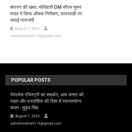
चंपारण की खबर::मोतिहारी DM सौरभ सुमन
यादव ने किया औचक निरीक्षण, लापरवाही पर
जताई नाराजगी
August 7, 2026
satishmishra9116@gmail.com
POPULAR POSTS
पेपरलेस रजिस्ट्री का समर्थन, आम जनता को
राहत और पारदर्शिता की दिशा में स्वागतयोग्य
कदम : मुकुंद सिंह
August 7, 2026
satishmishra9116@gmail.com