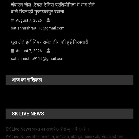
चंपारण खेल::टेबल टेनिस प्रतियोगिता में भाग लेने
वाले खिलाड़ी मुजफ्फरपुर रवाना
August 7, 2026
satishmishra9116@gmail.com
घूस लेते इंजीनियर समेत तीन की हुई गिरफ्तारी
August 7, 2026
satishmishra9116@gmail.com
आज का राशिफल
SK LIVE NEWS
SK Live News भारत का सर्वश्रेष्ठ हिंदी न्‍यूज चैनल है ।
SK Live News चैनल राजनीति, मनोरंजन, बॉलीवुड, व्यापार और खेल में नवीनतम