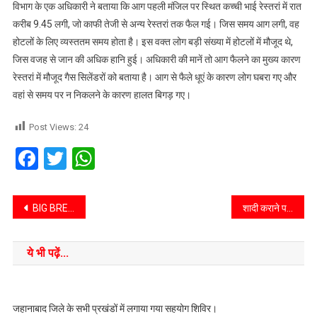
विभाग के एक अधिकारी ने बताया कि आग पहली मंजिल पर स्थित कच्ची भाई रेस्तरां में रात
करीब 9.45 लगी, जो काफी तेजी से अन्य रेस्तरां तक फैल गई। जिस समय आग लगी, वह
होटलों के लिए व्यस्ततम समय होता है। इस वक्त लोग बड़ी संख्या में होटलों में मौजूद थे,
जिस वजह से जान की अधिक हानि हुई। अधिकारी की मानें तो आग फैलने का मुख्य कारण
रेस्तरां में मौजूद गैस सिलेंडरों को बताया है। आग से फैले धूएं के कारण लोग घबरा गए और
वहां से समय पर न निकलने के कारण हालत बिगड़ गए।
Post Views:
24
Facebook
Twitter
WhatsApp
BIG BREAKING: केंद्रीय बलों की तैनाती, 100 कंपनियां पहुंच रही, इस राज्य में जवानों को भेजने से हलचल तेज
शादी कराने पहुंचे ‘पंडित जी’ फंसे ऐसे चक्कर में, छूट गए पसीने; दुल्हन के माता-पिता को भी पुलिस ने दबोचा
ये भी पढ़ें...
जहानाबाद जिले के सभी प्रखंडों में लगाया गया सहयोग शिविर।