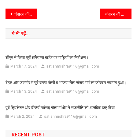
चंपारण की खबर::पैक्सों एवं व्यापार मंडलों को बहु आयामी और बहु उद्देशीय बनाने के लिए कार्यशाला आयोजित
चंपारण की खबर::नाबालिग लड़की का प्रेम प्रसंग में हाई प्रोफाइल ड्रामा,33 हजार वोल्ट के बिजली टावर पर चढ अपने डिमांड पर अड़ी
ये भी पढ़ें...
डीएम ने किया यूपी हरियाणा बॉर्डर पर गाड़ियों का निरीक्षण।
March 17, 2024
satishmishra9116@gmail.com
बेहट और जसमोर में पूर्व राज्य मंत्री व भाजपा नेता संजय गर्ग का जोरदार स्वागत हुआ।
March 13, 2024
satishmishra9116@gmail.com
पूर्व क्रिकेटर और बीजेपी सांसद गौतम गंभीर ने राजनीति को अलविदा कह दिया
March 2, 2024
satishmishra9116@gmail.com
RECENT POST