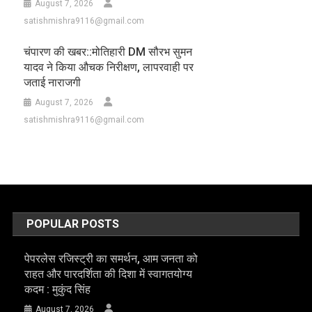
August 7, 2026
satishmishra9116@gmail.com
चंपारण की खबर::मोतिहारी DM सौरभ सुमन
यादव ने किया औचक निरीक्षण, लापरवाही पर
जताई नाराजगी
August 7, 2026
satishmishra9116@gmail.com
POPULAR POSTS
पेपरलेस रजिस्ट्री का समर्थन, आम जनता को
राहत और पारदर्शिता की दिशा में स्वागतयोग्य
कदम : मुकुंद सिंह
August 7, 2026