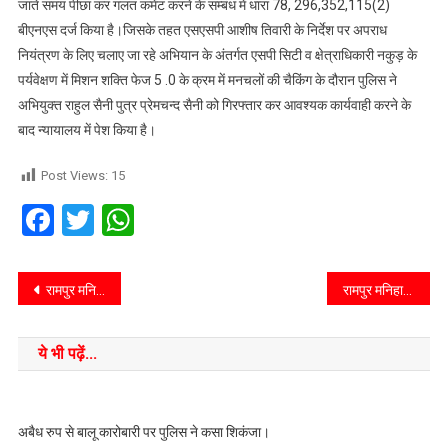
जाते समय पीछा कर गलत कमेंट करने के सम्बंध में धारा 78, 296,352,115(2)
बीएनएस दर्ज किया है।जिसके तहत एसएसपी आशीष तिवारी के निर्देश पर अपराध
नियंत्रण के लिए चलाए जा रहे अभियान के अंतर्गत एसपी सिटी व क्षेत्राधिकारी नकुड़ के
पर्यवेक्षण में मिशन शक्ति फेज 5 .0 के क्रम में मनचलों की चैकिंग के दौरान पुलिस ने
अभियुक्त राहुल सैनी पुत्र प्रेमचन्द सैनी को गिरफ्तार कर आवश्यक कार्यवाही करने के
बाद न्यायालय में पेश किया है।
Post Views:
15
Facebook
Twitter
WhatsApp
रामपुर मनिहारान/सहारनपुर/उप्र/पावरलिफ्टिंग चैंपियनशिप में देव ने स्वर्ण पदक झटका
रामपुर मनिहारान/सहारनपुर/उप्र/कस्बे में चोरी की घटनाएं थमने का नाम नहीं ले रहीं।
ये भी पढ़ें...
अबैध रुप से बालू कारोबारी पर पुलिस ने कसा शिकंजा।