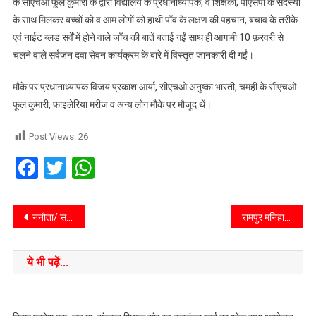
के सीएचओ फूल कुमारी के द्वारा विद्यालय के प्रधानाध्यापक, व शिक्षकों, पीएसपी के सदस्यों
के साथ मिलकर बच्चों को व आम लोगों को हाथी पाँव के लक्षण की पहचान, बचाव के तरीके
एवं नाईट ब्लड सर्वें में होने वाले जाँच की बातें बताई गईं साथ ही आगामी 10 फ़रवरी से
चलने वाले सर्वजन दवा सेवन कार्यक्रम के बारे में विस्तृत जानकारी दी गईं।
मौके पर प्रधानाध्यापक विजय प्रकाश आर्या, सीएचओ अनुष्का भारती, चमही के सीएचओ
फूल कुमारी, फाइलेरिया मरीज व अन्य लोग मौके पर मौजूद थें।
Post Views:
26
Facebook
Twitter
WhatsApp
ननौता/ सहारनपुर/ उत्तर प्रदेशयाहियापुर मुख्य मार्ग से अतिक्रमण हटाया गया: सहारनपुर में ग्राम प्रधान पति ने जेसीबी से कुरडी उपले हटवाए
रामपुर मनिहारान/सहारनपुर/उप्र/कस्बे में आवारा घूम रहे गौवंश के कारण लोगों को भारी परेशानियों का सामना करना पड़ रहा है। जिसके चलते एक साँड़ के बाजार में बीचोबीच खड़े होने पर जाम लग गया।
ये भी पढ़ें...