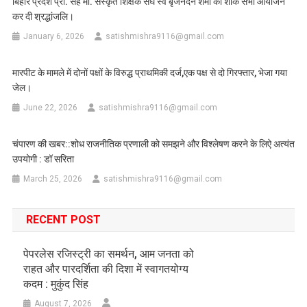
बिहार प्रदेश प्रा. सह मा. संस्कृत शिक्षक संघ स्व बृजनंदन शर्मा का शोक सभा आयोजन
कर दी श्रद्धांजलि।
January 6, 2026
satishmishra9116@gmail.com
मारपीट के मामले में दोनों पक्षों के विरुद्ध प्राथमिकी दर्ज,एक पक्ष से दो गिरफ्तार, भेजा गया
जेल।
June 22, 2026
satishmishra9116@gmail.com
चंपारण की खबर::शोध राजनीतिक प्रणाली को समझने और विश्लेषण करने के लिऐ अत्यंत
उपयोगी : डॉ सरिता
March 25, 2026
satishmishra9116@gmail.com
RECENT POST
पेपरलेस रजिस्ट्री का समर्थन, आम जनता को
राहत और पारदर्शिता की दिशा में स्वागतयोग्य
कदम : मुकुंद सिंह
August 7, 2026