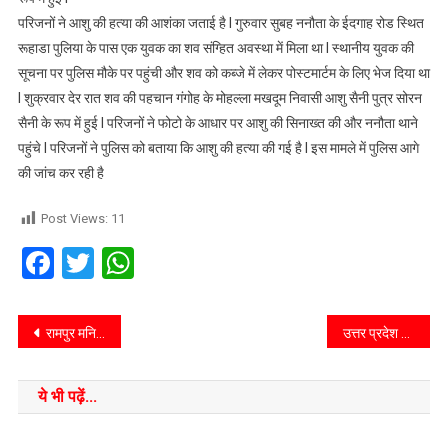
परिजनों ने आशु की हत्या की आशंका जताई है l गुरुवार सुबह ननौता के ईदगाह रोड स्थित
रूहाडा पुलिया के पास एक युवक का शव संग्हित अवस्था में मिला था l स्थानीय युवक की
सूचना पर पुलिस मौके पर पहुंची और शव को कब्जे में लेकर पोस्टमार्टम के लिए भेज दिया था
l शुक्रवार देर रात शव की पहचान गंगोह के मोहल्ला मखदूम निवासी आशु सैनी पुत्र सोरन
सैनी के रूप में हुई l परिजनों ने फोटो के आधार पर आशु की सिनाख्त की और ननौता थाने
पहुंचे l परिजनों ने पुलिस को बताया कि आशु की हत्या की गई है l इस मामले में पुलिस आगे
की जांच कर रही है
Post Views:
11
Facebook
Twitter
WhatsApp
रामपुर मनिहारान/सहारनपुर/उप्र/डीएवी पब्लिक स्कूल में चाचा नेहरू के जन्म दिवस को बाल दिवस के रूप में मनाया गया। इस मौके पर आयोजित विभिन्न खेल प्रतियोगिताओं में बच्चों ने उत्साह पूर्वक भाग लिया।
उत्तर प्रदेश सहारनपुर गंगोहबी.ए.एम.एस. प्रथम वर्ष के छात्र-छात्राओं के लिए आयुर्वेद अक्षरारम्भ 2025 कार्यक्रम का आयोजन
ये भी पढ़ें...