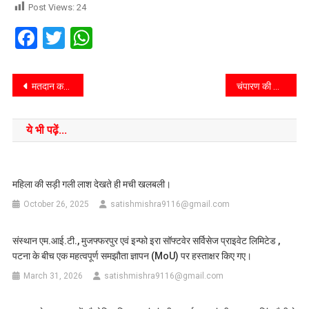
Post Views:
24
Facebook
Twitter
WhatsApp
मतदान कर्मियों के लिए मतदान हेतु किया गया तिथि विस्तारित।
चंपारण की खबर::राज्य स्तरीय विद्यालय तलवारबाजी प्रतियोगिता में तिरहुत की सुप्रिया ने जीता स्वर्ण पदक
ये भी पढ़ें...
महिला की सड़ी गली लाश देखते ही मची खलबली।
October 26, 2025
satishmishra9116@gmail.com
संस्थान एम.आई.टी., मुजफ्फरपुर एवं इन्फो इरा सॉफ्टवेर सर्विसेज प्राइवेट लिमिटेड ,
पटना के बीच एक महत्वपूर्ण समझौता ज्ञापन (MoU) पर हस्ताक्षर किए गए।
March 31, 2026
satishmishra9116@gmail.com