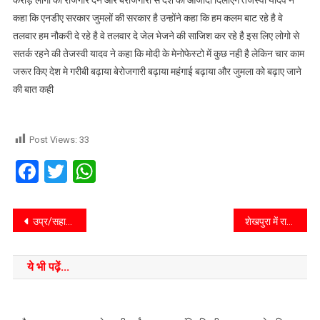
करोड़ लोगों को रोजगार देने और बेरोजगारी से देश को आजादी दिलाएंगे तेजस्वी यादव ने
कहा कि एनडीए सरकार जुमलों की सरकार है उन्होंने कहा कि हम कलम बाट रहे है वे
तलवार हम नौकरी दे रहे है वे तलवार दे जेल भेजने की साजिश कर रहे है इस लिए लोगो से
सतर्क रहने की तेजस्वी यादव ने कहा कि मोदी के मेनोफेस्टो में कुछ नही है लेकिन चार काम
जरूर किए देश मे गरीबी बढ़ाया बेरोजगारी बढ़ाया महंगाई बढ़ाया और जुमला को बढ़ाए जाने
की बात कही
Post Views:
33
Facebook
Twitter
WhatsApp
उप्र/सहारनपुर/रामपुर मनिहारानसकल दिगम्बर जैन समाज के तत्वाधान में चल रहे 6 दिवसीय वार्षिक रथ यात्रा महोत्सव के पांचवे दिन
शेखपुरा में राजनीतिक भूचाल, सीएम नीतीश द्वारा इमाम गजाली के गाड़ी प्रयोग पर कयास का बाजार गर्म
ये भी पढ़ें...