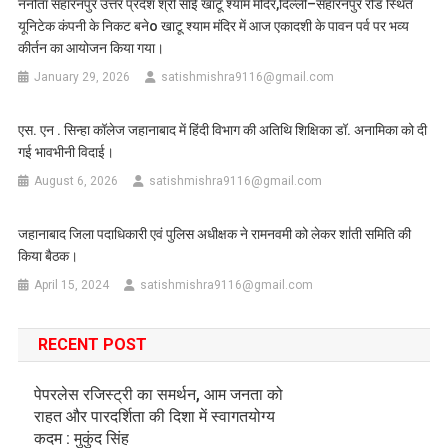
ननौता सहारनपुर उत्तर प्रदेश श्री साईं खाटू श्याम मंदिर,दिल्ली–सहारनपुर रोड स्थित
यूनिटेक कंपनी के निकट बनेo खाटू श्याम मंदिर में आज एकादशी के पावन पर्व पर भव्य
कीर्तन का आयोजन किया गया।
January 29, 2026
satishmishra9116@gmail.com
एस. एन . सिन्हा कॉलेज जहानाबाद में हिंदी विभाग की अतिथि शिक्षिका डॉ. अनामिका को दी
गई भावभीनी विदाई।
August 6, 2026
satishmishra9116@gmail.com
जहानाबाद जिला पदाधिकारी एवं पुलिस अधीक्षक ने रामनवमी को लेकर शा॑ती समिति की
किया बैठक।
April 15, 2024
satishmishra9116@gmail.com
RECENT POST
पेपरलेस रजिस्ट्री का समर्थन, आम जनता को
राहत और पारदर्शिता की दिशा में स्वागतयोग्य
कदम : मुकुंद सिंह