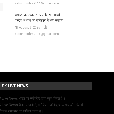
satishmishra9116@gmail.com
चंपारण की खबर::भाजपा किसान मोर्चा
प्रदेश अध्यक्ष का मोतिहारी में भव्य स्वागत
August 8, 2026
satishmishra9116@gmail.com
SK LIVE NEWS
 Live News भारत का सर्वश्रेष्ठ हिंदी न्‍यूज चैनल है ।
 Live News चैनल राजनीति, मनोरंजन, बॉलीवुड, व्यापार और खेल में
ीनतम समाचारों को शामिल करता है।