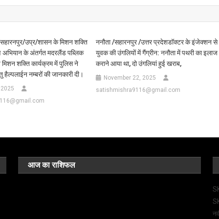
/सहारनपुर/उप्र/शासन के मिशन शक्ति
ननौता /सहारनपुर /उत्तर प्रदेशडॉक्टर के इंजेक्शन से
अभियान के अंतर्गत मदरलैंड पब्लिक
युवक की उंगलियों में गैंग्रीन: ननौता में पथरी का इलाज
 मिशन शक्ति कार्यक्रम में पुलिस ने
कराने आया था, दो उंगलियां हुई खराब,
 हेतु हैल्पलाईन नम्बरों की जानकारी दी।
November 22, 2025
 2025
satishmishra9116@gmail.com
9116@gmail.com
आज का राशिफल
SK
SK
नव