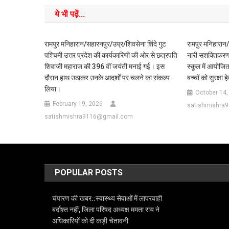
ये भी पढ़ें...
रामपुर मनिहारान/सहारनपुर/उप्र/शिवसेना शिंदे गुट
रामपुर मनिहारान
पश्चिमी उत्तर प्रदेश की कार्यकारिणी की ओर से छत्रपति
नारी सशक्तिकरण 
शिवाजी महाराज की 396 वीं जयंती मनाई गई। इस
स्कूल में आयोजित
दौरान हाथ उठाकर उनके आदर्शों पर चलने का संकल्प
बच्चों को सुरक्षा
लिया।
October 14,
February 19, 2026
satishmishra
satishmishra9116@gmail.com
POPULAR POSTS
चंपारण की खबर::स्वास्थ्य सेवाओं में लापरवाही
बर्दाश्त नहीं, जिला परिषद अध्यक्ष ममता राय ने
अधिकारियों को दी कड़ी चेतावनी