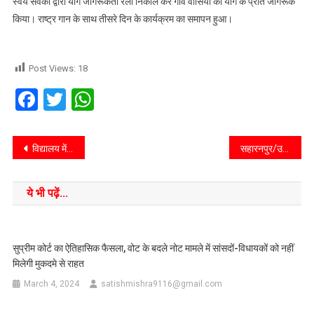
स्वयं सेवकों द्वारा योग जागरूकता रैली निकाल कर गांव वासियों को योग के प्रति जागरूक
किया। राष्ट्र गान के साथ तीसरे दिन के कार्यक्रम का समापन हुआ।
Post Views:
18
Facebook
Twitter
WhatsApp
विद्यालय में अग्नि समन कर्मी ने मार्कडील के माध्यम से आग से बचाव को लेकर चलाया जागरूकता अभियान।
सहारनपुर/उप्र/रामपुर मनिहारानतहसील बार एसोसिएशन के अधिवक्ताओं ने नवनिर्मित तहसील भवन में अधिवक्ताओं के बैठने के लिए सुरक्षित स्थान की माँग को लेकर मुख्यमंत्री के नाम सम्बोधित एक ज्ञापन एसडीएम को सौंपा।
ये भी पढ़ें...
सुप्रीम कोर्ट का ऐतिहासिक फैसला, वोट के बदले नोट मामले में सांसदों-विधायकों को नहीं
मिलेगी मुकदमे से राहत
March 4, 2024
satishmishra9116@gmail.com