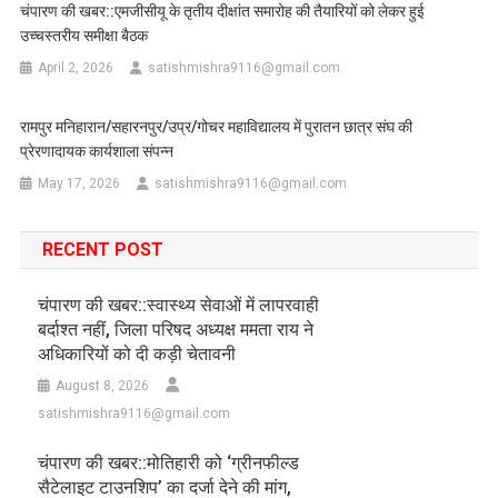
चंपारण की खबर::एमजीसीयू के तृतीय दीक्षांत समारोह की तैयारियों को लेकर हुई
उच्चस्तरीय समीक्षा बैठक
April 2, 2026
satishmishra9116@gmail.com
रामपुर मनिहारान/सहारनपुर/उप्र/गोचर महाविद्यालय में पुरातन छात्र संघ की
प्रेरणादायक कार्यशाला संपन्न
May 17, 2026
satishmishra9116@gmail.com
RECENT POST
चंपारण की खबर::स्वास्थ्य सेवाओं में लापरवाही
बर्दाश्त नहीं, जिला परिषद अध्यक्ष ममता राय ने
अधिकारियों को दी कड़ी चेतावनी
August 8, 2026
satishmishra9116@gmail.com
चंपारण की खबर::मोतिहारी को ‘ग्रीनफील्ड
सैटेलाइट टाउनशिप’ का दर्जा देने की मांग,