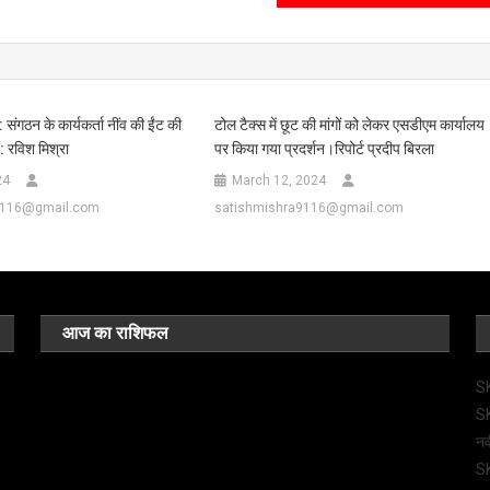
संगठन के कार्यकर्ता नींव की ईंट की
टोल टैक्स में छूट की मांगों को लेकर एसडीएम कार्यालय
: रविश मिश्रा
पर किया गया प्रदर्शन।रिपोर्ट प्रदीप बिरला
24
March 12, 2024
9116@gmail.com
satishmishra9116@gmail.com
आज का राशिफल
SK
SK
नव
SK