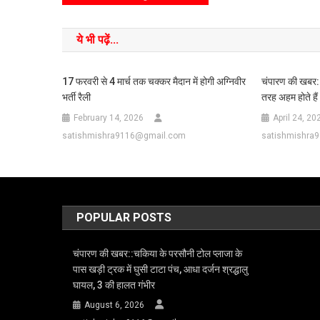
ये भी पढ़ें...
17 फरवरी से 4 मार्च तक चक्कर मैदान में होगी अग्निवीर
चंपारण की खबर:: 
भर्ती रैली
तरह अहम होते हैं 
February 14, 2026
April 24, 20
satishmishra9116@gmail.com
satishmishra
POPULAR POSTS
चंपारण की खबर::चकिया के परसौनी टोल प्लाजा के
पास खड़ी ट्रक में घुसी टाटा पंच, आधा दर्जन श्रद्धालु
घायल, 3 की हालत गंभीर
August 6, 2026