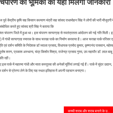
ें चंपारण की भूमिका की यहां मिलेंगी जानकारी
 पूर्व केंद्रीय कृषि सह किसान कल्याण मंत्री सह सांसद राधामोहन सिंह ने लोगों की भारी मौजूदगी मे
ंबोधित करते हुए सांसद श्री सिंह ने बताया कि
भाजित चंपारण जिले में हुआ था। इस चंपारण सत्याग्रह से स्वतंत्रतता आंदोलन को नई गति मिली। 
हारी) में गांधी सत्याग्रह स्मारक के साथ चरखा पार्क का निर्माण करवाया है। आज चरखा पार्क परिसर ए
ृति एवं दर्शन समिति के निदेशक डॉ ज्वाला प्रसाद, विधायक प्रमोद कुमार, कृष्णानंद पासवान, महेश्
ुतोष शरण, प्रकाश अस्थाना, चंद्र किशोर मिश्रा, राजेन्द्र प्रसाद गुप्ता, उप महापौर डॉ. लाल बाबू
थिति रही।
पार्क में महात्मा गांधी और माता कस्तूरबा की अनेकों मूर्तियां लगाई गई हैं। पार्क में सुंदर उद्यान,
न दर्शन से प्रेरणा लेने के लिए यह स्थल इतिहास में अपनी पहचान बनाएगा।
कच्ची शराब और शराब बनाने के उपकरणों के साथ एक गिरफ्तार।