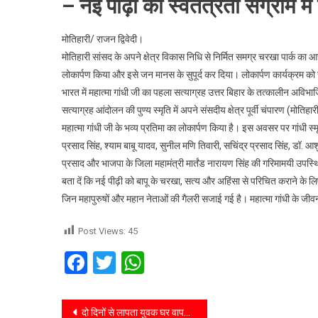
– नई पीढ़ी को स्वतंत्रता संग्राम म
मोतिहारी/ राजन द्विवेदी।
मोतिहारी सांसद के अपने क्षेत्र विकास निधि से निर्मित समग्र चरखा पार्क का आज
लोकार्पण किया और इसे जन मानस के सुपूर्द कर दिया। लोकार्पण कार्यक्रम को स
भारत में महात्मा गांधी जी का पहला सत्याग्रह उत्तर बिहार के तत्कालीन अवि
सत्याग्रह आंदोलन की पुण्य स्मृति में अपने संसदीय क्षेत्र पूर्वी चंपारण (मोति
महात्मा गांधी जी के भव्य प्रतिमा का लोकार्पण किया है। इस अवसर पर गांधी स्म
प्रसाद सिंह, श्याम बाबू यादव, सुनील मणि तिवारी, सचिंद्र प्रसाद सिंह, डॉ. आश
प्रसाद और भाजपा के जिला महामंत्री मार्तंड नारायण सिंह की गरिमामयी उपस्
बता दें कि नई पीढ़ी को बापू के चरखा, सत्य और अहिंसा से परिचित कराने के लिए इस 
जिन महापुरुषों और महान नेताओं की गैलरी सजाई गई है। महात्मा गांधी के जीव
Post Views:
45
Facebook
Twitter
WhatsApp
दो दिनों से लापता युवक घर वापस नहीं लौटने पर परिजनों ने जताया आश॑का ।