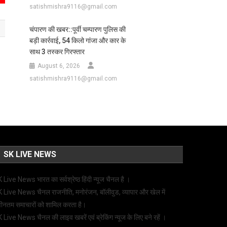
satishmishra9116@gmail.com
चंपारण की खबर::पूर्वी चम्पारण पुलिस की
बड़ी कार्रवाई, 54 किलो गांजा और कार के
साथ 3 तस्कर गिरफ्तार
August 6, 2026
satishmishra9116@gmail.com
SK LIVE NEWS
 Live News भारत का सर्वश्रेष्ठ हिंदी न्‍यूज चैनल है ।
 Live News चैनल राजनीति, मनोरंजन, बॉलीवुड, व्यापार और खेल में
ीनतम समाचारों को शामिल करता है।
 Live News चैनल की लाइव खबरें एवं ब्रेकिंग न्यूज के लिए बने रहें ।