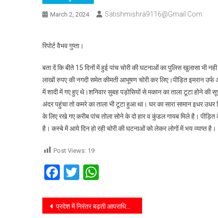
Satishmishra9116@gmail.com
March 2, 2024
रिपोर्ट वैभव गुप्ता।
बता दें कि बीते 15 दिनों में हुई पांच चोरी की घटनाओं का पुलिस खुलासा भी नह
लाखों रुपए की नगदी समेत कीमती आभूषण चोरी कर लिए।पीड़ित इमरान उर्फ अल
में शादी में गए हुए थे।शनिवार सुबह पड़ोसियों से मकान का ताला टूटा होने 
अंदर पहुंचा तो कमरे का ताला भी टूटा हुआ था। घर का सारा सामान इधर उधर
के लिए रखे गए करीब पांच तोला सोने के दो हार व कुंडल गायब मिले है। पीड़
है। कस्बे में आये दिन हो रही चोरी की घटनाओं को लेकर लोगों में भय व्याप्त है।
Post Views:
19
Facebook
Twitter
WhatsApp
प्रदेश में निरंतर बढ़ती आपराधिक घटनाओं और बिगड़ती कानून व्यवस्था के विरोध में आक्रोशित हुए कांग्रेसियों ने प्रदेश की भाजपा सरकार पर गंभीर आरोप लगाते हुए महामहिम राज्यपाल के नाम सम्बोधित ज्ञापन एडीएम एफ को सौंपा।