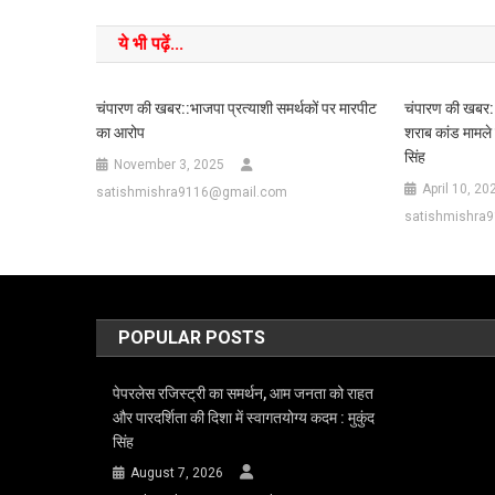
ये भी पढ़ें...
चंपारण की खबर::भाजपा प्रत्याशी समर्थकों पर मारपीट
चंपारण की खबर:
का आरोप
शराब कांड मामले म
सिंह
November 3, 2025
April 10, 20
satishmishra9116@gmail.com
satishmishra
POPULAR POSTS
पेपरलेस रजिस्ट्री का समर्थन, आम जनता को राहत
और पारदर्शिता की दिशा में स्वागतयोग्य कदम : मुकुंद
सिंह
August 7, 2026