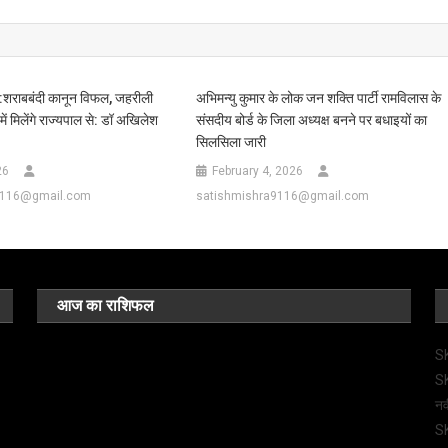
:शराबबंदी कानून विफल, जहरीली
अभिमन्यु कुमार के लोक जन शक्ति पार्टी रामविलास के
ें मिलेंगे राज्यपाल से: डॉ अखिलेश
संसदीय बोर्ड के जिला अध्यक्ष बनने पर बधाइयों का
सिलसिला जारी
26
February 4, 2026
9116@gmail.com
satishmishra9116@gmail.com
आज का राशिफल
SK
SK
नव
SK