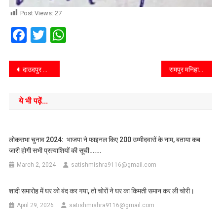
Post Views:
27
Facebook
Twitter
WhatsApp
दाउदपुर कोठी में 50 करोड़ की लागत से बन रहा प्रेक्षागृह, जुलाई तक कार्य पूरा करने का निर्देश
रामपुर मनिहारान/सहारनपुर/उप्र/शिव मंदिर में स्थापित होने वाली मूर्तियों का भव्य नगर भ्रमण, कल होगी प्राण-प्रतिष्ठा
ये भी पढ़ें...
लोकसभा चुनाव 2024: भाजपा ने फाइनल किए 200 उम्मीदवारों के नाम, बताया कब
जारी होगी सभी प्रत्याशियों की सूची….…
March 2, 2024
satishmishra9116@gmail.com
शादी समारोह में घर को बंद कर गया, तो चोरों ने घर का किमती समान कर ली चोरी।
April 29, 2026
satishmishra9116@gmail.com