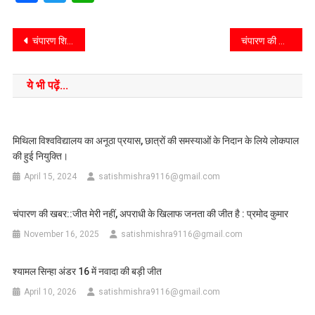
चंपारण शिक्षा::राष्ट्रीय सुरक्षा को एआई के चश्मे से पुनर्परिभाषित करने की जरूरत : डॉ पवन
चंपारण की खबर::चांदमारी में जल निकासी समस्या दूर करने को लेकर नाला व सड़क निर्माण जारी: महापौर
ये भी पढ़ें...
मिथिला विश्वविद्यालय का अनूठा प्रयास, छात्रों की समस्याओं के निदान के लिये लोकपाल
की हुई नियुक्ति।
April 15, 2024
satishmishra9116@gmail.com
चंपारण की खबर::जीत मेरी नहीं, अपराधी के खिलाफ जनता की जीत है : प्रमोद कुमार
November 16, 2025
satishmishra9116@gmail.com
श्यामल सिन्हा अंडर 16 में नवादा की बड़ी जीत
April 10, 2026
satishmishra9116@gmail.com