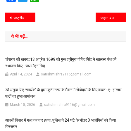
राष्ट्रीय लोक अदालत 13 दिसंबर को, प्रचार वाहन का किया गया रवाना
जहानाबाद लौटने पर राष्ट्रीय स्तर की प्रतियोगिता में प्रथम स्थान प्राप्त करने पर दो बालिकाओं को किया गया भब्य स्वागत।
ये भी पढ़ें...
चंपारण की खबर::13 अप्रैल 1699 को गुरू श्रीगुरु गोबिंद सिंह ने खालसा पंथ की
स्थापना किए : राधामोहन सिंह
April 14, 2024
satishmishra9116@gmail.com
डॉ अनुज सिंह समर्थको के द्वारा कुंती नगर के मैदान में रोजेदारों के लिए दावत- ए- इफ्तार
पार्टी का हुआ आयोजन
March 15, 2026
satishmishra9116@gmail.com
आपसी विवाद में गला दबाकर हत्या, पुलिस ने 24 घंटे के भीतर 3 आरोपियों को किया
गिरफ्तार