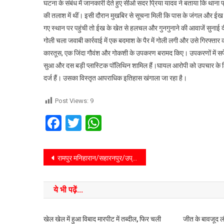
घटना के संबंध में जानकारी देते हुए सीओ सदर प्रिया यादव ने बताया कि थाना प
की तलाश में थीं। इसी दौरान मुखबिर से सूचना मिली कि पास के जंगल और ईख के
गए स्थान पर पहुंची तो ईख के खेत से हलचल और गुनगुनाने की आवाजें सुनाई दीं
गोली चला जवाबी कार्रवाई में एक बदमाश के पैर में गोली लगी और उसे गिरफ्ता
कारतूस, एक जिंदा गौवंश और गोकशी के उपकरण बरामद किए। उपकरणों में सफेद कट
सुआ और दस बड़ी प्लास्टिक पॉलिथिन शामिल हैं।घायल आरोपी को उपचार के लि
दर्ज हैं। उसका विस्तृत आपराधिक इतिहास खंगाला जा रहा है।
Post Views:
9
Facebook
Twitter
WhatsApp
रामपुर मनिहारान/सहारनपुर/उप्र/गोचर महाविद्यालय की पुरूष/महिला टीम ने माँ शाकुम्भरी विश्वविद्यालय की अन्तरमहाविद्यालयी खेल प्रतियोगिता में मैडल हासिल कर महाविद्यालय का नाम रोशन किया है।
ये भी पढ़ें...
खेल खेल में हुआ विबाद मारपीट में तब्दील, फिर चली
जीत के बावजूद ल