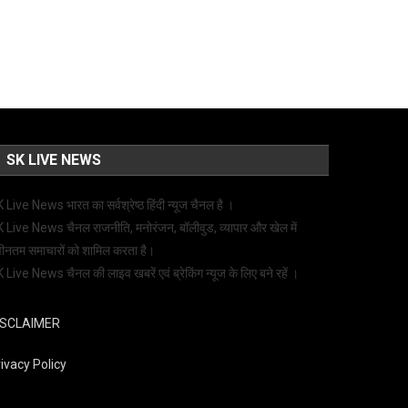
SK LIVE NEWS
 Live News भारत का सर्वश्रेष्ठ हिंदी न्‍यूज चैनल है ।
 Live News चैनल राजनीति, मनोरंजन, बॉलीवुड, व्यापार और खेल में
ीनतम समाचारों को शामिल करता है।
 Live News चैनल की लाइव खबरें एवं ब्रेकिंग न्यूज के लिए बने रहें ।
ISCLAIMER
ivacy Policy