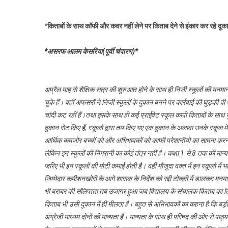
*
किताबों के साथ कॉफी और कवर नहीं लेने पर किताब देने से इंकार कर रहे दू
*असरफ आलम केसरिया(पूर्वी चंपारण)*
अप्रैल माह से शैक्षिक सत्र की शुरुआत होने के साथ ही निजी स्कूलों की मनमानी 
चुके हैं। वहीं अफसरों ने निजी स्कूलों के दुकान बनने पर कार्रवाई की घुड़की
चांदी कट रहीं हैं।तथा इसके साथ ही कई प्राईवेट स्कूल कापी किताबों के साथ यून
दुकान सेट किए हैं, स्कूलों द्वारा तय किए गए एक दुकान के अलावा उनके स्कूल मे
आर्थिक कमजोर बच्चों को और अभिभावकों को काफी परेशानीयो का सामना करना पड
लेकिन इन स्कूलों की निगरानी का कोई तंत्र नहीं है। कक्षा 1 से 8 तक की मान्य
जरिए भी इन स्कूलों की मोटी कमाई होती है। वहीं मौजूदा वक्त में इन स्कूलों म
जिम्मेदार कमीशनखोरी के आगे शासक के निर्देश को रद्दी टोकरी में डालकर मनमा
भी बराबर की संलिप्तता तब उजागर हुआ जब विद्यालय के संचालक किताब का लिस
किताब भी उसी दूकान में हीं मीलता है। बहुत से अभिभावकों का कहना है कि बड़ी सं
अंग्रेजी माध्यम दोनों की मान्यता है। मान्यता के साथ ही परिषद की ओर से पा