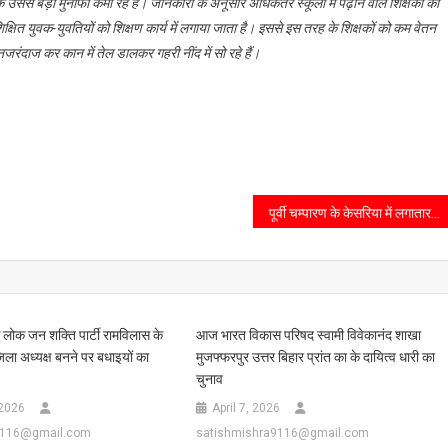
ससे बड़ा मुनाफा कमा रहे हैं। जानकारी के अनूसार अधिकतर स्कूलों में पढ़ाने वाले शिक्षकों की
िक्षित युवक-युवतियों को शिक्षण कार्य में लगाया जाता है। इससे इस तरह के शिक्षकों को कम वेतन
ंदाज कर कान में तेल डालकर गहरी नींद में सो रहे हैं।
पूर्वी चम्पारण के केसरिया में लगातार मोटरसाइकिल चोर गिरोह सक्रिय होता हुआ नजर आ रहा है
े लोक जन शक्ति पार्टी रामविलास के
आज भारत विकास परिषद स्वामी विवेकानंद शाखा
जिला अध्यक्ष बनने पर बधाइयों का
मुजफ्फरपुर उत्तर बिहार प्रांत का के दायित्व धारी का
चुनाव
 2026
April 7, 2026
9116@gmail.com
satishmishra9116@gmail.com