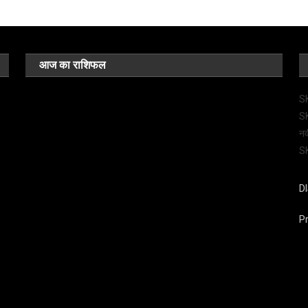
आज का राशिफल
SK
SK
नव
SK
D
Pr