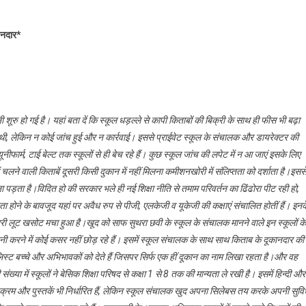
कानदार*
शूरु हो गई है। यहां बता दें कि स्कूल धड़ल्ले से कापी किताबों की बिक्री के साथ ही फीस भी बढ़ा
 दी थी, लेकिन न कोई जांच हुई और न कार्रवाई। इससे प्राईवेट स्कूल के संचालक और डायरेक्टर की
ीफार्म, टाई बेल्ट तक स्कूलों से ही बेच रहे हैं। कुछ स्कूल जांच की लपेट में न आ जाएं इसके लिए
ं चलने वाली किताबें दूसरी किसी दुकान में नहीं मिलना कमीशनखोरी में संलिप्तता को दर्शाता है।इसस
़ता है।विदित हो की सरकार भले ही नई शिक्षा नीति से तमाम परिवर्तन का ढिंढोरा पीट रही हो,
ता होने के बावजूद यहां पर अवैध रुप से पीजी, एलकेजी व यूकेजी की कक्षाएं संचालित होतीं हैं। इनक
ें भारी लूट खसोट मचा हुआ है।खूद को साफ सुथरा छवी के स्कूल के संचालक मानने वाले इन स्कूलों के
नी करने में कोई कसर नहीं छोड़ रहे हैं। इसमें स्कूल संचालक के साथ साथ किताब के दूकानदार की
्ट बच्चे और अभिभावकों को देते हैं जिसपर सिर्फ एक हीं दूकान का नाम लिखा रहता है।और वह
ख्या में स्कूलों ने बेसिक शिक्षा परिषद से कक्षा 1 से 8 तक की मान्यता ले रखी है। इसमें हिन्दी और
ठ्यक्रम और पुस्तकें भी निर्धारित हैं, लेकिन स्कूल संचालक खुद अपना सिलेबस तय करके अपनी सुवि