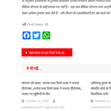
के अनुसार प्रकाशकों से पुस्तकें छपवाकर उनकी मनमानी कीमत निर्धारित करके उ
शैक्षिक योग्यता के कोई मानक तय नहीं है। यहां कम शैक्षिक योग्यता वाले अप्रश
देकर अधिक मुनाफा कमा लेते हैं। और विभाग के आलाधिकारी इन सब बातो को नजर
Post Views:
45
Facebook
Twitter
WhatsApp
जहानाबाद के एक निजी रेस्ट हाउस में बाबु वीर कुंवर सिंह की 167 वाॅ विजयोत्सव पर दिया गया भावभीनी श्रद्धांजलि।
ये भी पढ़ें...
चंपारण की खबर::लायंस तथा लियो क्लब ने मनाया
अभिमन्यु कुमार क
दीपोत्सव ,लायंस तथा लियो क्लब ने मनाया दीपोत्सव,
संसदीय बोर्ड के 
जलाए गए खुशियों के दीप
सिलसिला जारी
October 16, 2025
February 4,
satishmishra9116@gmail.com
satishmishra