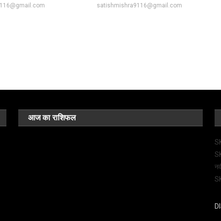
9116@gmail.com
satishmishra9116@gmail.com
आज का राशिफल
SK
SK
नव
SK
D