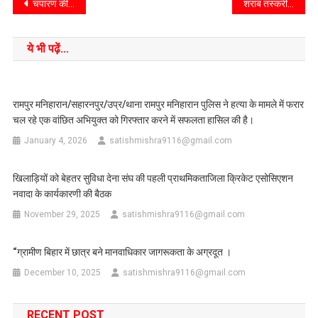
चंपारण की खबर::-बरकुरवा गांव में किशोरी ने की आत्महत्या, पुलिस मामले की जांच में जुटी
शराब तस्करी की योजना नाकाम, 145 लीटर शराब सहित एक महिला शराब तस्कर गिरफ्तार
ये भी पढ़ें...
रामपुर मनिहारान/सहारनपुर/उप्र/थाना रामपुर मनिहारान पुलिस ने हत्या के मामले में फरार
चल रहे एक वांछित अभियुक्त को गिरफ्तार करने में सफलता हासिल की है।
January 4, 2026
satishmishra9116@gmail.com
खिलाड़ियों को बेहतर सुविधा देना संघ की पहली प्राथमिकताजिला क्रिकेट एसोसिएशन
नवादा के कार्यकारणी की बैठक
November 29, 2025
satishmishra9116@gmail.com
“ग्रामीण बिहार में छात्र बने मानवाधिकार जागरूकता के अग्रदूत ।
December 10, 2025
satishmishra9116@gmail.com
RECENT POST